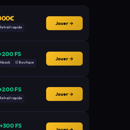
000
€
Jouer →
Retrait rapide
+
200
FS
Jouer →
shback
🛒
Boutique
+
200
FS
Jouer →
Retrait rapide
+
300
FS
Jouer →