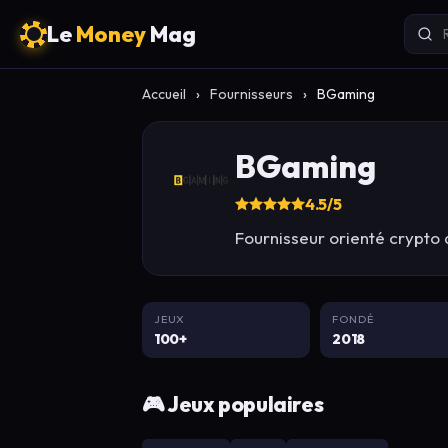
Le
Money
Mag
Accueil
›
Fournisseurs
›
BGaming
BGaming
4.5
/5
Fournisseur orienté crypto 
JEUX
FONDÉ
100
+
2018
🎮 Jeux populaires