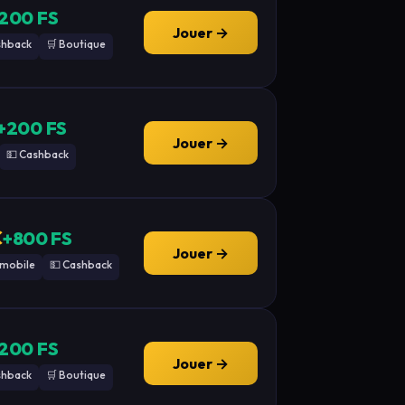
200
FS
Jouer →
shback
🛒
Boutique
+
200
FS
Jouer →
💵
Cashback
€
+
800
FS
Jouer →
mobile
💵
Cashback
200
FS
Jouer →
shback
🛒
Boutique