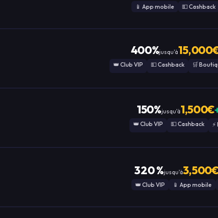
📱
App mobile
💵
Cashback
400%
15,000
jusqu'à
👑
Club VIP
💵
Cashback
🛒
Boutiq
150%
1,500
€
jusqu'à
👑
Club VIP
💵
Cashback
⚡
320 %
3,500
jusqu'à
👑
Club VIP
📱
App mobile