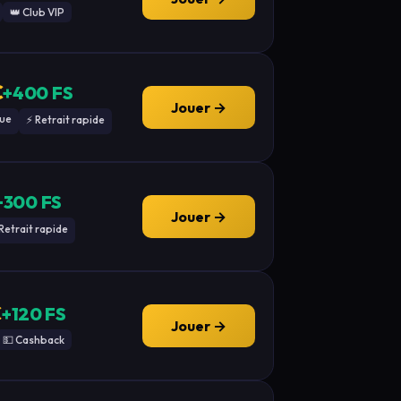
👑
Club VIP
€
+
400
FS
Jouer →
ue
⚡
Retrait rapide
+
300
FS
Jouer →
Retrait rapide
€
+
120
FS
Jouer →
💵
Cashback