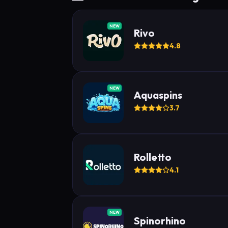
NEW
Rivo
4.8
NEW
Aquaspins
3.7
Rolletto
4.1
NEW
Spinorhino