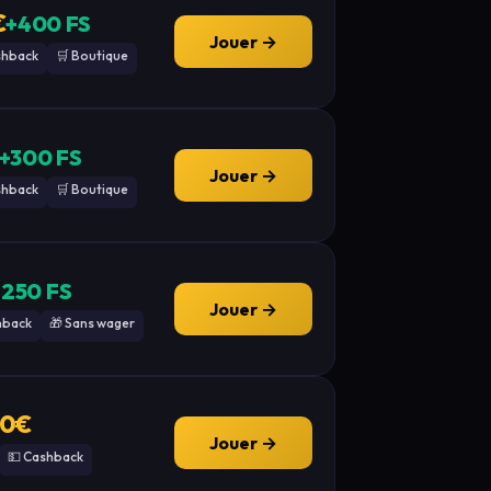
€
+
400
FS
Jouer →
shback
🛒
Boutique
+
300
FS
Jouer →
shback
🛒
Boutique
+
250
FS
Jouer →
hback
🎁
Sans wager
0
€
Jouer →
💵
Cashback