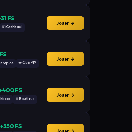
+
31
FS
Jouer →
💵
Cashback
FS
Jouer →
👑
Club VIP
it rapide
+
400
FS
Jouer →
shback
🛒
Boutique
€
+
350
FS
Jouer →