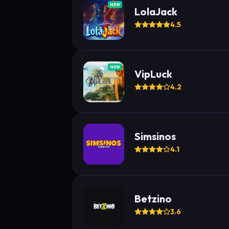
NEW
LolaJack
4.5
NEW
VipLuck
4.2
Simsinos
4.1
Betzino
3.6