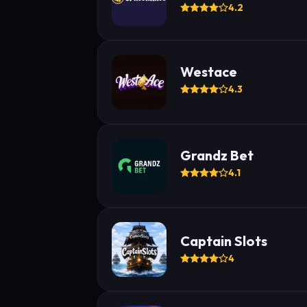
4.2
Westace
4.3
Grandz Bet
4.1
Captain Slots
4