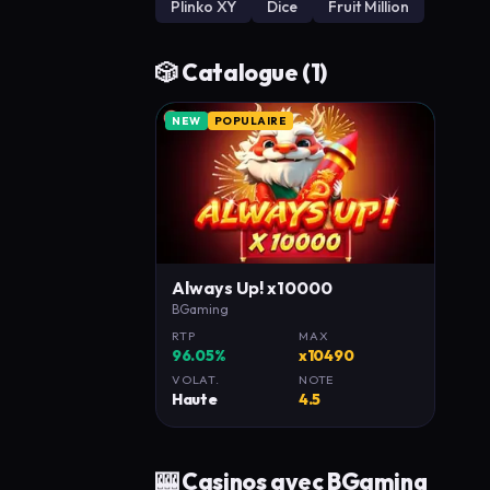
Plinko XY
Dice
Fruit Million
🎲 Catalogue (
1
)
NEW
POPULAIRE
Always Up! x10000
BGaming
RTP
MAX
96.05
%
x10490
VOLAT.
NOTE
Haute
4.5
🎰 Casinos avec
BGaming