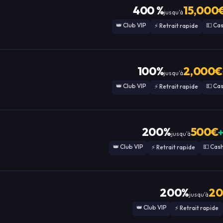
400 %
15,000
jusqu'à
👑
Club VIP
💵
Ca
⚡
Retrait rapide
100%
2,000
€
jusqu'à
👑
Club VIP
💵
Ca
⚡
Retrait rapide
200%
500
€
jusqu'à
👑
Club VIP
💵
Cas
⚡
Retrait rapide
200%
20
jusqu'à
👑
Club VIP
⚡
Retrait rapide