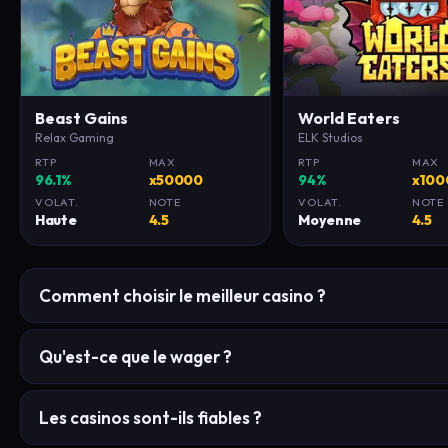
Beast Gains
World Eaters
Relax Gaming
ELK Studios
RTP
MAX
RTP
MAX
96.1
%
x50000
94
%
x100
VOLAT.
NOTE
VOLAT.
NOTE
Haute
4.5
Moyenne
4.5
Comment choisir le meilleur casino ?
Qu'est-ce que le wager ?
Les casinos sont-ils fiables ?