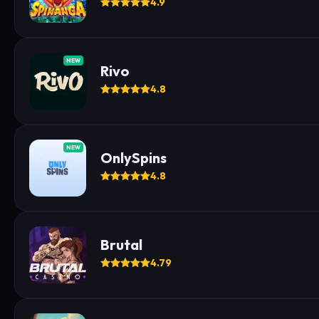
4.9
NEW
Rivo
4.8
NEW
OnlySpins
4.8
Brutal
4.79