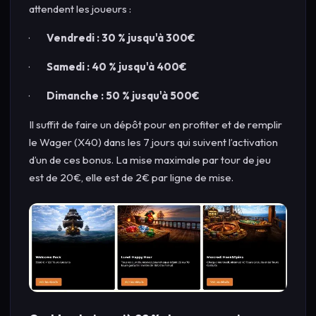
attendent les joueurs :
·
Vendredi : 30 % jusqu'à 300€
·
Samedi : 40 % jusqu'à 400€
·
Dimanche : 50 % jusqu'à 500€
Il suffit de faire un dépôt pour en profiter et de remplir
le Wager (X40) dans les 7 jours qui suivent l’activation
d’un de ces bonus. La mise maximale par tour de jeu
est de 20€, elle est de 2€ par ligne de mise.