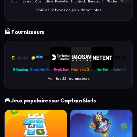
Machines à sous
Casino live
Roulette
Blackjack
Baccarat
Tables
Vidéo Pok
Voir les
12
types de jeux disponibles
🏭 Fournisseurs
BGaming
Blueprint Gaming
Evolution
Hacksaw Gaming
NetEnt
Nolimit City
Pl
Voir les
33
fournisseurs
🎮 Jeux populaires sur
Captain Slots