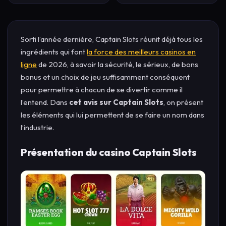
Sorti l’année dernière, Captain Slots réunit déjà tous les
ingrédients qui font
la force des meilleurs casinos en
ligne
de 2026, à savoir la sécurité, le sérieux, de bons
bonus et un choix de jeu suffisamment conséquent
pour permettre à chacun de se divertir comme il
l’entend. Dans
cet avis sur Captain Slots
, on présent
les éléments qui lui permettent de se faire un nom dans
l’industrie.
Présentation du casino Captain Slots