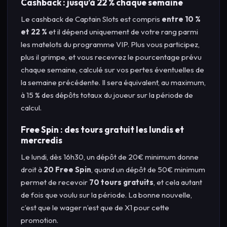
Cashback : jusqu’à 22 % chaque semaine
Le cashback de Captain Slots est compris
entre 10 %
et 22 %
et il dépend uniquement de votre rang parmi
les matelots du programme VIP. Plus vous participez,
plus il grimpe, et vous recevrez le pourcentage prévu
chaque semaine, calculé sur vos pertes éventuelles de
la semaine précédente. Il sera équivalent, au maximum,
à 15 % des dépôts totaux du joueur sur la période de
calcul.
Free Spin : des tours gratuit les lundis et
mercredis
Le lundi, dès 16h30, un dépôt de 20€ minimum donne
droit à
20 Free Spin
, quand un dépôt de 50€ minimum
permet de recevoir
70 tours gratuits
, et cela autant
de fois que voulu sur la période. La bonne nouvelle,
c’est que le wager n’est que de X1 pour cette
promotion.