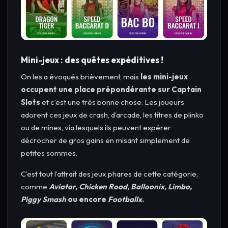
Mini-jeux : des quêtes expéditives !
On les a évoqués brièvement, mais
les mini-jeux
occupent une place prépondérante sur Captain
Slots
et c’est une très bonne chose. Les joueurs
adorent ces jeux de crash, d’arcade, les titres de plinko
ou de mines, via lesquels ils peuvent espérer
décrocher de gros gains en misant simplement de
petites sommes.
C’est tout l’attrait des jeux phares de cette catégorie,
comme
Aviator, Chicken Road, Balloonix, Limbo,
Piggy Smash
ou encore
Footballx
.