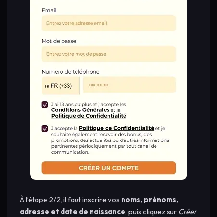
À l’étape 2/2, il faut inscrire vos
noms, prénoms,
adresse et date de naissance
, puis cliquez sur
Créer