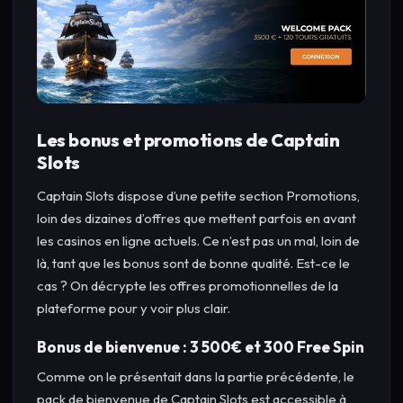
Les bonus et promotions de Captain
Slots
Captain Slots dispose d’une petite section Promotions,
loin des dizaines d’offres que mettent parfois en avant
les casinos en ligne actuels. Ce n’est pas un mal, loin de
là, tant que les bonus sont de bonne qualité. Est-ce le
cas ? On décrypte les offres promotionnelles de la
plateforme pour y voir plus clair.
Bonus de bienvenue : 3 500€ et 300 Free Spin
Comme on le présentait dans la partie précédente, le
pack de bienvenue de Captain Slots est accessible à