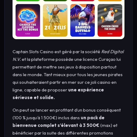
Captain Slots Casino est géré par la société
Red Digital
N.V.
et la plateforme
possède une licence Curaçao lui
permettant de mettre ses jeux à disposition partout
dans le monde. Tant mieux pour tous les jeunes pirates
qui souhaiteraient partir en mer sur ce joli casino en
ligne, capable de proposer
une expérience
sérieuse et solide.
On peut se lancer en profitant d’un bonus conséquent
(100 % jusqu’à 1 500€) inclus dans
un pack de
bienvenue complet s’élevant à 3 500€
(max) et
bénéficier par la suite des différentes promotions