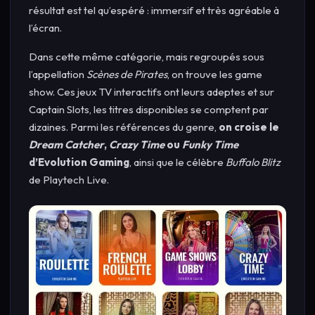
résultat est tel qu’espéré : immersif et très agréable à
l’écran.
Dans cette même catégorie, mais regroupés sous
l’appellation
Scènes de Pirates
, on trouve les game
show. Ces jeux TV interactifs ont leurs adeptes et sur
Captain Slots, les titres disponibles se comptent par
dizaines. Parmi les références du genre,
on croise le
Dream Catcher
,
Crazy Time
ou
Funky Time
d’Evolution Gaming
, ainsi que le célèbre
Buffalo Blitz
de Playtech Live.