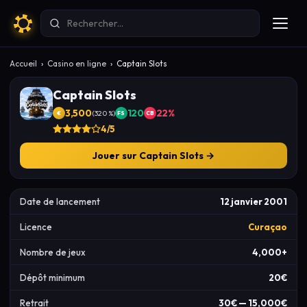
Accueil
›
Casino en ligne
›
Captain Slots
Captain Slots
3,500
120
22
%
(
320 %
)
€
FS
CB
4
/5
Jouer sur
Captain Slots
→
Date de lancement
12 janvier 2001
Licence
Curaçao
Nombre de jeux
4,000+
Dépôt minimum
20€
Retrait
30€ — 15,000€