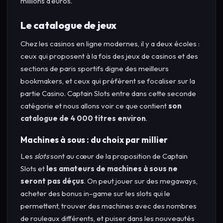
millions d’euros.
Le catalogue de jeux
Chez les casinos en ligne modernes, il y a deux écoles :
ceux qui proposent à la fois des jeux de casinos et des
sections de paris sportifs digne des meilleurs
bookmakers, et ceux qui préfèrent se focaliser sur la
partie Casino. Captain Slots entre dans cette seconde
catégorie et nous allons voir ce que contient
son
catalogue de 4 000 titres environ
.
Machines à sous : du choix par millier
Les
slots
sont au cœur de la proposition de Captain
Slots et
les amateurs de machines à sous ne
seront pas déçus
. On peut jouer sur des megaways,
acheter des bonus in-game sur les slots qui le
permettent, trouver des machines avec des nombres
de rouleaux différents, et puiser dans les nouveautés