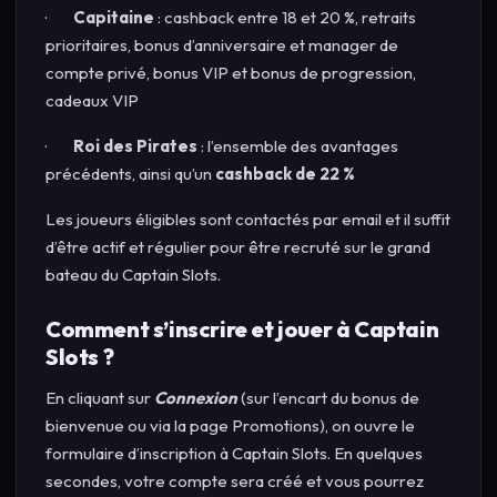
·
Capitaine
: cashback entre 18 et 20 %, retraits
prioritaires, bonus d’anniversaire et manager de
compte privé, bonus VIP et bonus de progression,
cadeaux VIP
·
Roi des Pirates
: l’ensemble des avantages
précédents, ainsi qu’un
cashback de 22 %
Les joueurs éligibles sont contactés par email et il suffit
d’être actif et régulier pour être recruté sur le grand
bateau du Captain Slots.
Comment s’inscrire et jouer à Captain
Slots ?
En cliquant sur
Connexion
(sur l’encart du bonus de
bienvenue ou via la page Promotions), on ouvre le
formulaire d’inscription à Captain Slots. En quelques
secondes, votre compte sera créé et vous pourrez