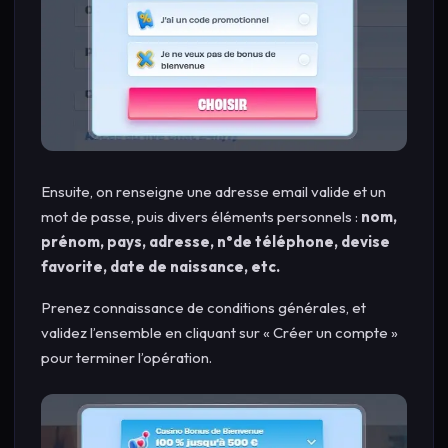
Ensuite, on renseigne une adresse email valide et un
mot de passe, puis divers éléments personnels :
nom,
prénom, pays, adresse, n°de téléphone, devise
favorite, date de naissance, etc.
Prenez connaissance de conditions générales, et
validez l’ensemble en cliquant sur « Créer un compte »
pour terminer l’opération.