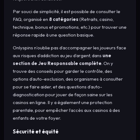
Par souci de simplicité, il est possible de consulter le
FAQ, organisé en
8 catégories
(Retraits, casino,
technique, bonus et promotions, etc.) pour trouver une
réponse rapide à une question basique.
Onlyspins n’oublie pas d’accompagner les joueurs face
aux risques d’addiction au jeu d’argent, dans
une
section de Jeu Responsable complète
. On y
trouve des conseils pour garder le contrôle, des
options d’auto-exclusion, des organismes à consulter
pour se faire aider, et des questions d’auto-
diagnostication pour jouer de façon saine sur les
casinos en ligne. Il y a également une protection
parentale, pour empêcher l’accès aux casinos à des
enfants de votre foyer.
Sécurité et équité