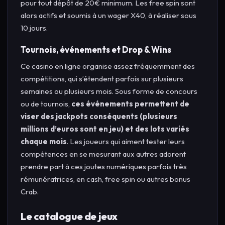
pour tout dépôt de 20€ minimum. Les free spin sont
alors actifs et soumis à un wager X40, à réaliser sous
10 jours.
Tournois, événements et Drop & Wins
Ce casino en ligne organise assez fréquemment des
compétitions, qui s’étendent parfois sur plusieurs
semaines ou plusieurs mois. Sous forme de concours
ou de tournois,
ces événements permettent de
viser des jackpots conséquents (plusieurs
millions d’euros sont en jeu)
et des lots variés
chaque mois
. Les joueurs qui aiment tester leurs
compétences en se mesurant aux autres adorent
prendre part à ces joutes numériques parfois très
rémunératrices, en cash, free spin ou autres bonus
Crab.
Le catalogue de jeux