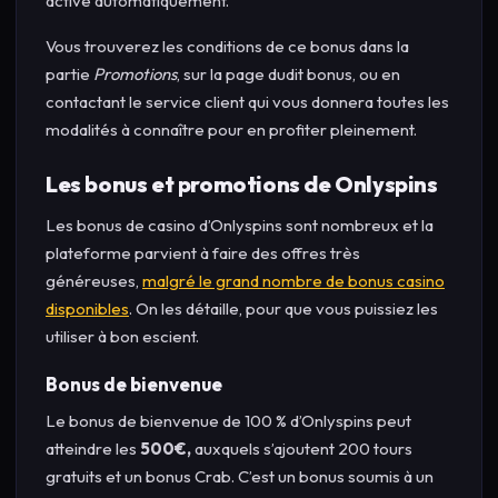
activé automatiquement.
Vous trouverez les conditions de ce bonus dans la
partie
Promotions
, sur la page dudit bonus, ou en
contactant le service client qui vous donnera toutes les
modalités à connaître pour en profiter pleinement.
Les bonus et promotions de Onlyspins
Les bonus de casino d’Onlyspins sont nombreux et la
plateforme parvient à faire des offres très
généreuses,
malgré le grand nombre de bonus casino
disponibles
. On les détaille, pour que vous puissiez les
utiliser à bon escient.
Bonus de bienvenue
Le bonus de bienvenue de 100 % d’Onlyspins peut
atteindre les
500€,
auxquels s’ajoutent 200 tours
gratuits et un bonus Crab. C’est un bonus soumis à un