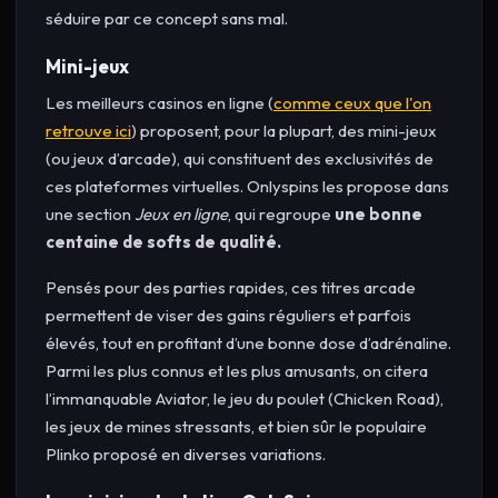
séduire par ce concept sans mal.
Mini-jeux
Les meilleurs casinos en ligne (
comme ceux que l'on
retrouve ici
) proposent, pour la plupart, des mini-jeux
(ou jeux d’arcade), qui constituent des exclusivités de
ces plateformes virtuelles. Onlyspins les propose dans
une section
Jeux en ligne
, qui regroupe
une bonne
centaine de softs de qualité.
Pensés pour des parties rapides, ces titres arcade
permettent de viser des gains réguliers et parfois
élevés, tout en profitant d’une bonne dose d’adrénaline.
Parmi les plus connus et les plus amusants, on citera
l’immanquable Aviator, le jeu du poulet (Chicken Road),
les jeux de mines stressants, et bien sûr le populaire
Plinko proposé en diverses variations.