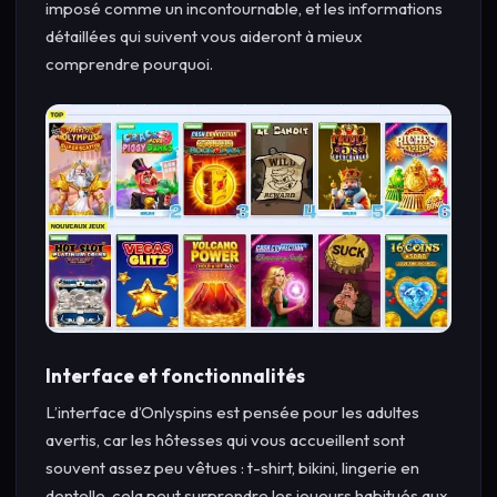
imposé comme un incontournable, et les informations
détaillées qui suivent vous aideront à mieux
comprendre pourquoi.
Interface et fonctionnalités
L’interface d’Onlyspins est pensée pour les adultes
avertis, car les hôtesses qui vous accueillent sont
souvent assez peu vêtues : t-shirt, bikini, lingerie en
dentelle, cela peut surprendre les joueurs habitués aux