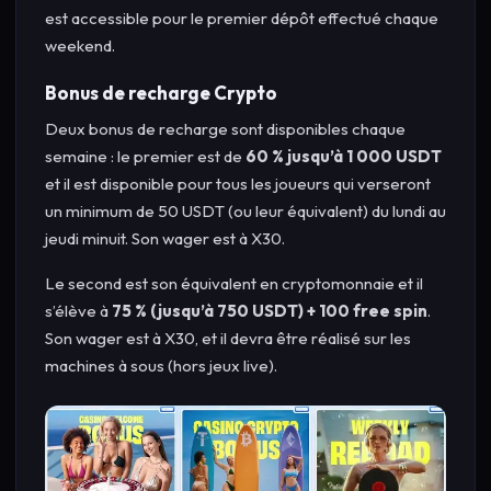
est accessible pour le premier dépôt effectué chaque
weekend.
Bonus de recharge Crypto
Deux bonus de recharge sont disponibles chaque
semaine : le premier est de
60 % jusqu’à 1 000 USDT
et il est disponible pour tous les joueurs qui verseront
un minimum de 50 USDT (ou leur équivalent) du lundi au
jeudi minuit. Son wager est à X30.
Le second est son équivalent en cryptomonnaie et il
s’élève à
75 % (jusqu’à 750 USDT) + 100 free spin
.
Son wager est à X30, et il devra être réalisé sur les
machines à sous (hors jeux live).