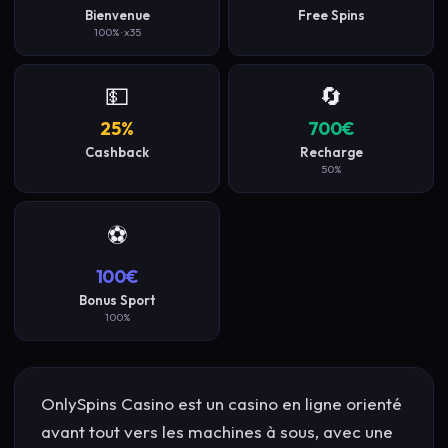
Bienvenue
Free Spins
100%
·
x35
💵
🔄
25
%
700
€
Cashback
Recharge
50%
⚽
100
€
Bonus Sport
100%
OnlySpins Casino est un casino en ligne orienté
avant tout vers les machines à sous, avec une