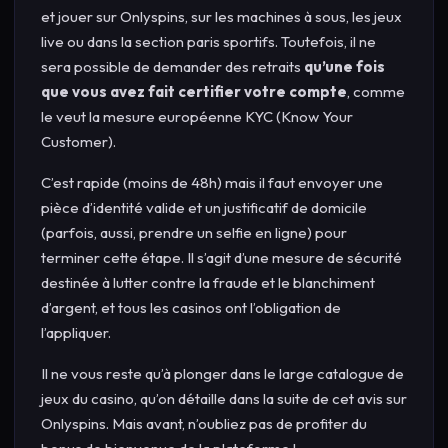
et jouer sur Onlyspins, sur les machines à sous, les jeux
live ou dans la section paris sportifs. Toutefois, il ne
sera possible de demander des retraits
qu’une fois
que vous avez fait certifier votre compte
, comme
le veut la mesure européenne KYC (Know Your
Customer).
C’est rapide (moins de 48h) mais il faut envoyer une
pièce d’identité valide et un justificatif de domicile
(parfois, aussi, prendre un selfie en ligne) pour
terminer cette étape. Il s’agit d’une mesure de sécurité
destinée à lutter contre la fraude et le blanchiment
d’argent, et tous les casinos ont l’obligation de
l’appliquer.
Il ne vous reste qu’à plonger dans le large catalogue de
jeux du casino, qu’on détaille dans la suite de cet avis sur
Onlyspins. Mais avant, n’oubliez pas de profiter du