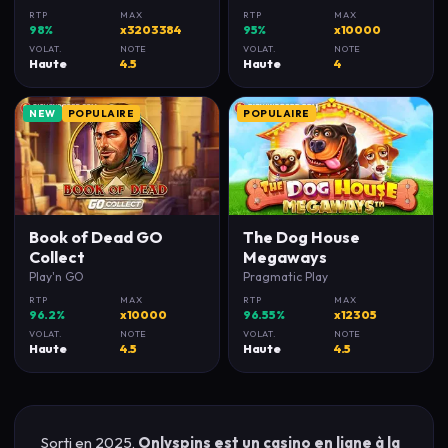
RTP
MAX
RTP
MAX
98
%
x3203384
95
%
x10000
VOLAT.
NOTE
VOLAT.
NOTE
Haute
4.5
Haute
4
NEW
POPULAIRE
POPULAIRE
Book of Dead GO
The Dog House
Collect
Megaways
Play'n GO
Pragmatic Play
RTP
MAX
RTP
MAX
96.2
%
x10000
96.55
%
x12305
VOLAT.
NOTE
VOLAT.
NOTE
Haute
4.5
Haute
4.5
Sorti en 2025,
Onlyspins est un casino en ligne à la