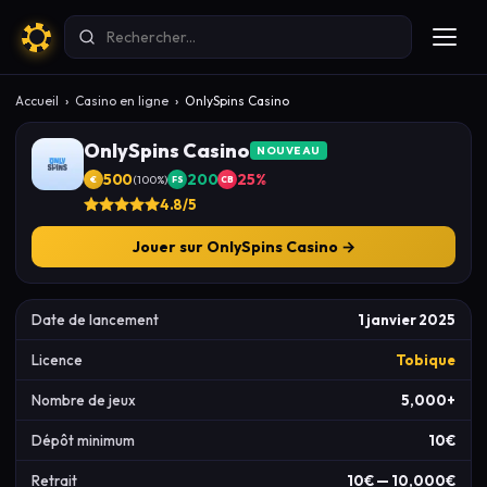
Accueil
›
Casino en ligne
›
OnlySpins Casino
OnlySpins Casino
NOUVEAU
500
200
25
%
(
100%
)
€
FS
CB
4.8
/5
Jouer sur
OnlySpins Casino
→
Date de lancement
1 janvier 2025
Licence
Tobique
Nombre de jeux
5,000+
Dépôt minimum
10€
Retrait
10€ — 10,000€