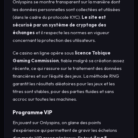
Onlyspins se montre transparent sur la manière dont
les données personnelles sont collectées et utilisées
(dans le cadre du protocole KYC).
Le site est
sécurisé par un système de cryptage des
échanges
et il respecte les normes en vigueur
concernant la protection des utilisateurs.
Ce casino en ligne opère sous
licence Tobique
Gaming Commission
, fiable malgré sa création assez
récente, ce qui rassure sur le traitement des données
financières et sur l’équité des jeux. La méthode RNG
garantit les résultats aléatoires pour les jeux et les
titres sont stables, pour des parties fluides et sans
accroc sur toutes les machines.
Programme VIP
En jouant sur Onlyspins, on glane des points
d’expérience qui permettent de gravir les échelons
d’un mode VIP assez généreux. En tout,
il y a 5