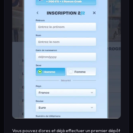
Vous pouvez d’ores et déjà effectuer un premier dépôt