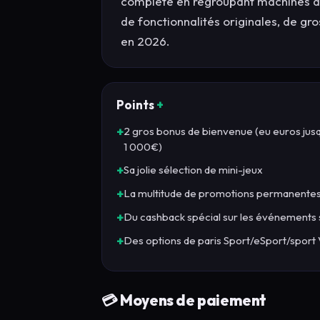
complète en regroupant machines à so
de fonctionnalités originales, de gro
en 2026.
Points
+
+
2 gros bonus de bienvenue (eu euros jusq
1 000€)
+
Sa jolie sélection de mini-jeux
+
La multitude de promotions permanentes 
+
Du cashback spécial sur les événements 
+
Des options de paris Sport/eSport/sport 
💳 Moyens de paiement