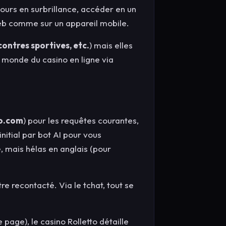
 cours en surbrillance, accéder en un
web comme sur un appareil mobile.
contres sportives, etc.
) mais elles
 monde du casino en ligne via
to.com
) pour les requêtes courantes,
nitial par bot AI pour vous
é, mais hélas en anglais (pour
re recontacté. Via le tchat, tout se
 page), le casino Rolletto détaille