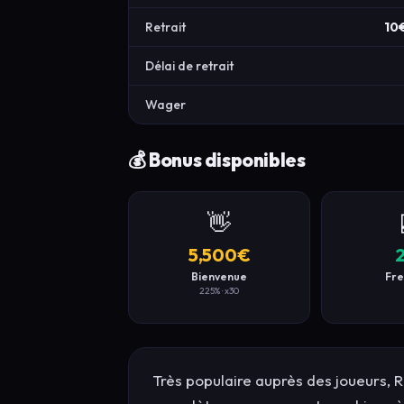
Retrait
10
Délai de retrait
Wager
💰 Bonus disponibles
👋
5,500
€
Bienvenue
Fre
225%
·
x30
Très populaire auprès des joueurs, R