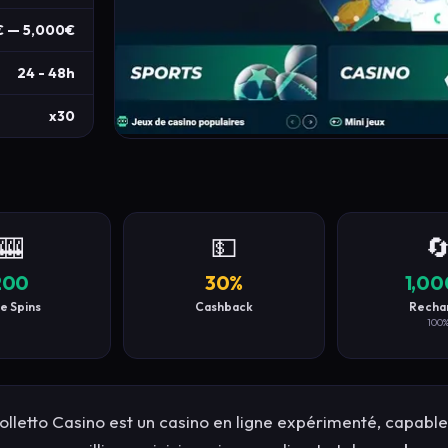
€ — 5,000€
24 - 48h
x30
🎰
💵

200
30
%
1,00
e Spins
Cashback
Recha
100
olletto Casino est un casino en ligne expérimenté, capable 