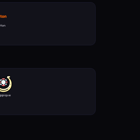
eton
ppique