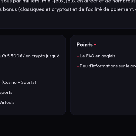
us par milliers, mini-jeux, jeux en direct et de nombreus
s bonus (classiques et cryptos) et de facilité de paiement, 
Points
−
−
u’à 5 500€/ en crypto jusqu’à
Le FAQ en anglais
−
Peu d’informations sur le p
(Casino + Sports)
sports
Virtuels