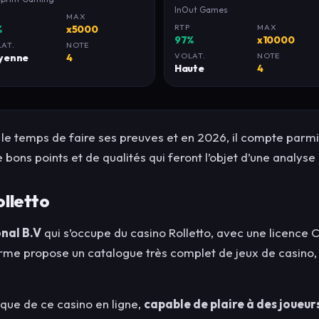
InOut Games
MAX
RTP
MAX
%
x5000
97
%
x10000
AT.
NOTE
VOLAT.
NOTE
yenne
4
Haute
4
 le temps de faire ses preuves et en 2026, il compte parm
bons points et de qualités qui feront l’objet d’une analyse
olletto
nal B.V
qui s’occupe du casino Rolletto, avec une licence 
 propose un catalogue très complet de jeux de casino, ain
ique de ce casino en ligne,
capable de plaire à des joueur