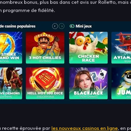
s nombreux bonus, plus bas dans cet avis sur Rolletto, ma
on programme de fidélité.
la recette éprouvée par
les nouveaux casinos en ligne
, en 