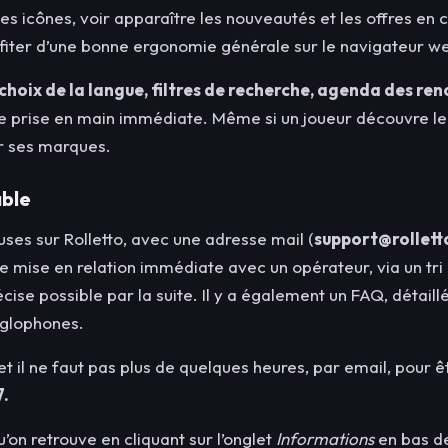
 les icônes, voir apparaître les nouveautés et les offres en
profiter d’une bonne ergonomie générale sur le navigateur 
choix de la langue, filtres de recherche, agenda des ren
e prise en main immédiate. Même si un joueur découvre le
er ses marques.
able
ses sur Rolletto, avec une adresse mail (
support@rollet
 mise en relation immédiate avec un opérateur, via un tri i
ise possible par la suite. Il y a également un FAQ, détaill
anglophones.
et il ne faut pas plus de quelques heures, par email, pour êt
7.
on retrouve en cliquant sur l’onglet
Informations
en bas de