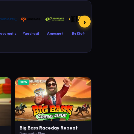
›
ovomatic
Yggdrasil
Amusnet
BetSoft
GameArt
Endorphi
NEW
Big Bass Raceday Repeat
Pragmatic Play