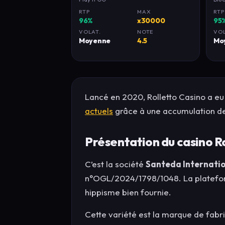
RTP
MAX
RTP
96
%
x30000
95
VOLAT.
NOTE
VOL
Moyenne
4.5
Mo
Lancé en 2020, Rolletto Casino a eu
actuels
grâce à une accumulation de 
Présentation du casino R
C’est la société
Santeda Internatio
n°OGL/2024/1798/1048. La plateforme
hippisme bien fournie.
Cette variété est la marque de fabr