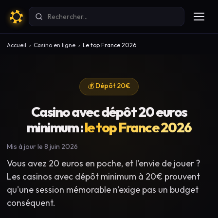
Accueil
›
Casino en ligne
›
Le top France 2026
💰 Dépôt 20€
Casino avec dépôt 20 euros
minimum :
le top France 2026
Mis à jour le
8 juin 2026
Vous avez 20 euros en poche, et l'envie de jouer ?
Les casinos avec dépôt minimum à 20€ prouvent
qu'une session mémorable n'exige pas un budget
conséquent.