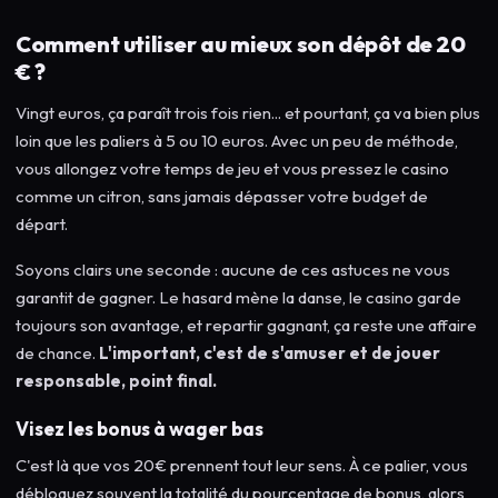
Comment utiliser au mieux son dépôt de 20
€ ?
Vingt euros, ça paraît trois fois rien... et pourtant, ça va bien plus
loin que les paliers à 5 ou 10 euros. Avec un peu de méthode,
vous allongez votre temps de jeu et vous pressez le casino
comme un citron, sans jamais dépasser votre budget de
départ.
Soyons clairs une seconde : aucune de ces astuces ne vous
garantit de gagner. Le hasard mène la danse, le casino garde
toujours son avantage, et repartir gagnant, ça reste une affaire
de chance.
L'important, c'est de s'amuser et de jouer
responsable, point final.
Visez les bonus à wager bas
C'est là que vos 20€ prennent tout leur sens. À ce palier, vous
débloquez souvent la totalité du pourcentage de bonus, alors