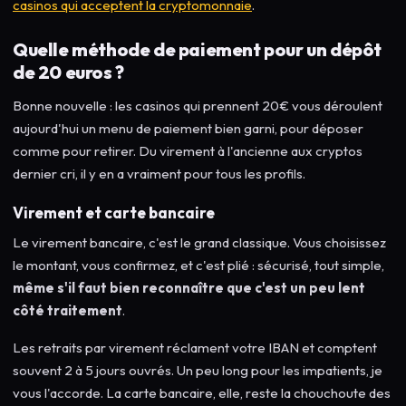
casinos qui acceptent la cryptomonnaie
.
Quelle méthode de paiement pour un dépôt
de 20 euros ?
Bonne nouvelle : les casinos qui prennent 20€ vous déroulent
aujourd'hui un menu de paiement bien garni, pour déposer
comme pour retirer. Du virement à l'ancienne aux cryptos
dernier cri, il y en a vraiment pour tous les profils.
Virement et carte bancaire
Le virement bancaire, c'est le grand classique. Vous choisissez
le montant, vous confirmez, et c'est plié : sécurisé, tout simple,
même s'il faut bien reconnaître que c'est un peu lent
côté traitement
.
Les retraits par virement réclament votre IBAN et comptent
souvent 2 à 5 jours ouvrés. Un peu long pour les impatients, je
vous l'accorde. La carte bancaire, elle, reste la chouchoute des