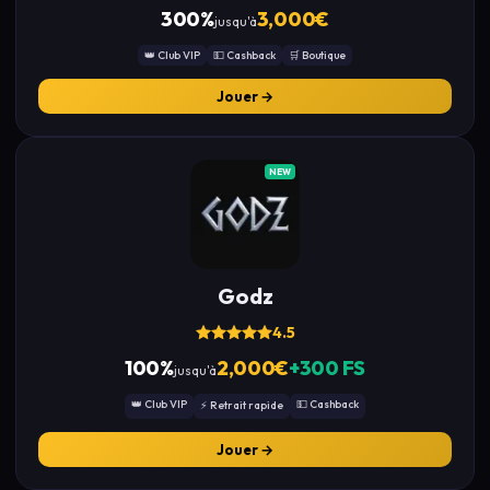
300%
3,000
€
jusqu'à
👑
Club VIP
💵
Cashback
🛒
Boutique
Jouer →
NEW
Godz
4.5
100%
2,000
€
+
300
FS
jusqu'à
👑
Club VIP
💵
Cashback
⚡
Retrait rapide
Jouer →