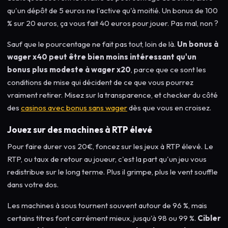
qu'un dépôt de 5 euros ne l'active qu'à moitié. Un bonus de 100
% sur 20 euros, ça vous fait 40 euros pour jouer. Pas mal, non ?
Sauf que le pourcentage ne fait pas tout, loin de là.
Un bonus à
wager x40 peut être bien moins intéressant qu'un
bonus plus modeste à wager x20
, parce que ce sont les
conditions de mise qui décident de ce que vous pourrez
vraiment retirer. Misez sur la transparence, et checker du côté
des
casinos avec bonus sans wager
dès que vous en croisez.
Jouez sur des machines à RTP élevé
Pour faire durer vos 20€, foncez sur les jeux à RTP élevé. Le
RTP, ou taux de retour au joueur, c'est la part qu'un jeu vous
redistribue sur le long terme. Plus il grimpe, plus le vent souffle
dans votre dos.
Les machines à sous tournent souvent autour de 96 %, mais
certains titres font carrément mieux, jusqu'à 98 ou 99 %.
Cibler