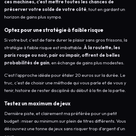
ces machines, c'est mettre toutes les chances de
préserver votre solde de votre côté
, tout en gardant un
horizon de gains plus sympa.
Optez pour une stratégie à faible risque
Si votre but, c'est de faire durer le plaisir sans gros frissons, la
stratégie à faible risque est imbattable.
À la roulette, les
paris rouge ou noir, pair ou impair, offrent de belles
probabilités de gain
, en échange de gains plus modestes.
C'est l'approche idéale pour étaler 20 euros sur la durée. Le
truc, c'est de choisir une méthode qui vous parle et de vous y
tenir, histoire de rester discipliné du début à la fin de la partie.
Testez un maximum de jeux
Dernière piste, et clairement ma préférée pour un petit
budget : miser au minimum sur plein de titres différents. Vous
découvrez une tonne de jeux sans risquer trop d'argent d'un