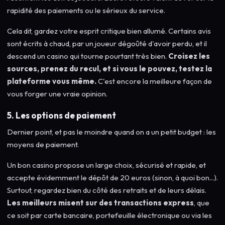
rapidité des paiements ou le sérieux du service.
Cela dit, gardez votre esprit critique bien allumé. Certains avis
sont écrits à chaud, par un joueur dégoûté d'avoir perdu, et il
descend un casino qui tourne pourtant très bien.
Croisez les
sources, prenez du recul, et si vous le pouvez, testez la
plateforme vous même.
C'est encore la meilleure façon de
vous forger une vraie opinion.
5. Les options de paiement
Dernier point, et pas le moindre quand on a un petit budget : les
moyens de paiement.
Un bon casino propose un large choix, sécurisé et rapide, et
accepte évidemment le dépôt de 20 euros (sinon, à quoi bon...).
Surtout, regardez bien du côté des retraits et de leurs délais.
Les meilleurs misent sur des transactions express
, que
ce soit par carte bancaire, portefeuille électronique ou via les