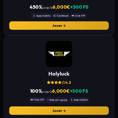
450%
6,000
€
+
300
FS
jusqu'à
📱
App mobile
💵
Cashback
👑
Club VIP
Jouer →
Holyluck
4.2
100%
6,000
€
+
300
FS
jusqu'à
👑
Club VIP
📱
App mobile
⚡
Retrait rapide
Jouer →