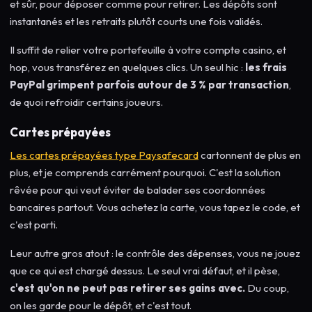
et sûr, pour déposer comme pour retirer. Les dépôts sont
instantanés et les retraits plutôt courts une fois validés.
Il suffit de relier votre portefeuille à votre compte casino, et
hop, vous transférez en quelques clics. Un seul hic :
les frais
PayPal grimpent parfois autour de 3 % par transaction
,
de quoi refroidir certains joueurs.
Cartes prépayées
Les cartes prépayées type Paysafecard
cartonnent de plus en
plus, et je comprends carrément pourquoi. C'est la solution
rêvée pour qui veut éviter de balader ses coordonnées
bancaires partout. Vous achetez la carte, vous tapez le code, et
c'est parti.
Leur autre gros atout : le contrôle des dépenses, vous ne jouez
que ce qui est chargé dessus. Le seul vrai défaut, et il pèse,
c'est qu'on ne peut pas retirer ses gains avec.
Du coup,
on les garde pour le dépôt, et c'est tout.