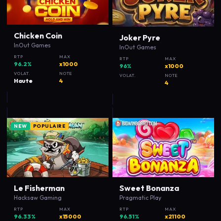
Chicken Coin
Joker Pyre
InOut Games
InOut Games
RTP
MAX
RTP
MAX
96.2
%
x1000
96
%
x1000
VOLAT.
NOTE
VOLAT.
NOTE
Haute
4
4
NEW
POPULAIRE
Le Fisherman
Sweet Bonanza
Hacksaw Gaming
Pragmatic Play
RTP
MAX
RTP
MAX
96.33
%
x15000
96.51
%
x21100