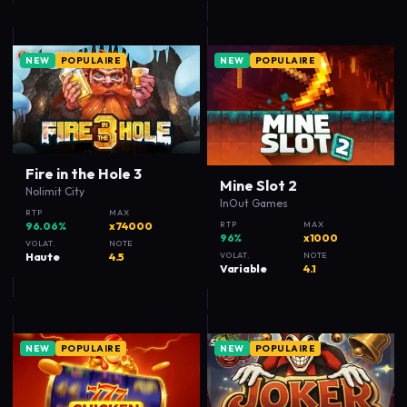
NEW
POPULAIRE
NEW
POPULAIRE
Fire in the Hole 3
Mine Slot 2
Nolimit City
InOut Games
RTP
MAX
RTP
MAX
96.06
%
x74000
96
%
x1000
VOLAT.
NOTE
VOLAT.
NOTE
Haute
4.5
Variable
4.1
NEW
POPULAIRE
NEW
POPULAIRE