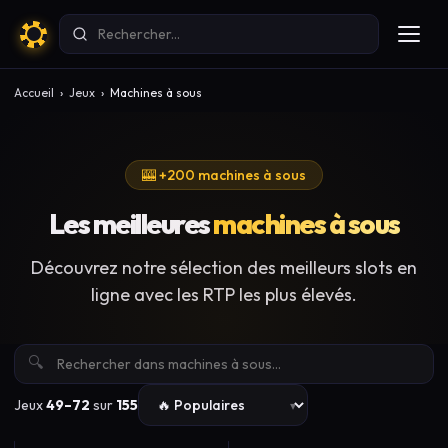
Accueil
›
Jeux
›
Machines à sous
🎰 +200 machines à sous
Les meilleures
machines à sous
Découvrez notre sélection des meilleurs slots en
ligne avec les RTP les plus élevés.
🔍
Jeux
49
–
72
sur
155
▾