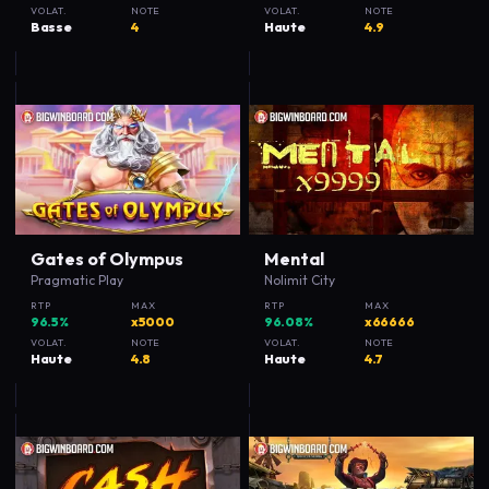
VOLAT.
NOTE
VOLAT.
NOTE
Basse
4
Haute
4.9
Gates of Olympus
Mental
Pragmatic Play
Nolimit City
RTP
MAX
RTP
MAX
96.5
%
x5000
96.08
%
x66666
VOLAT.
NOTE
VOLAT.
NOTE
Haute
4.8
Haute
4.7