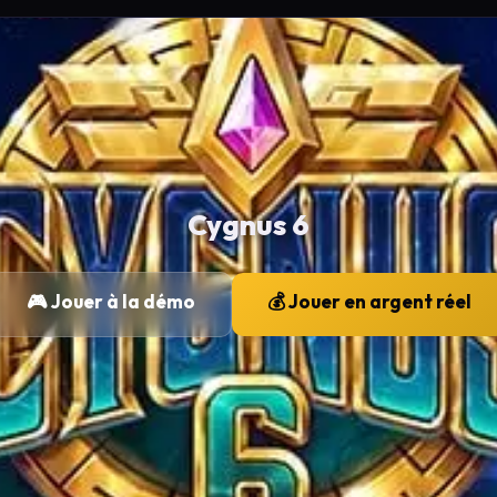
Cygnus 6
🎮 Jouer à la démo
💰 Jouer en argent réel