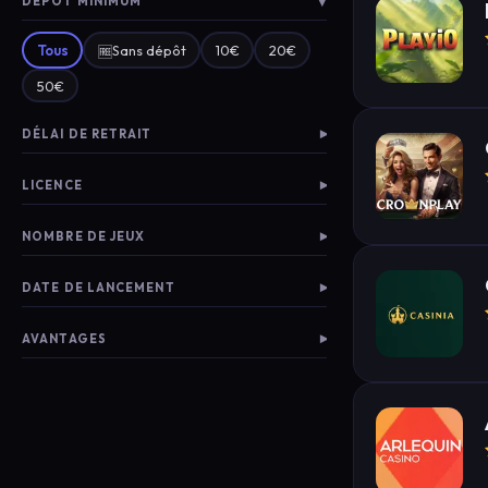
▾
DÉPÔT MINIMUM
Tous
Sans dépôt
10€
20€
🆓
50€
DÉLAI DE RETRAIT
▾
LICENCE
▾
NOMBRE DE JEUX
▾
DATE DE LANCEMENT
▾
AVANTAGES
▾