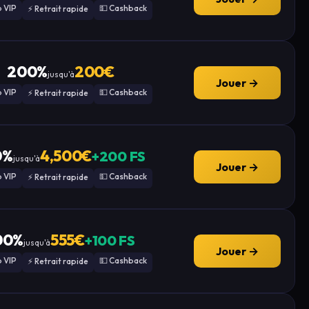
b VIP
💵
Cashback
⚡
Retrait rapide
200%
200
€
jusqu'à
Jouer →
b VIP
💵
Cashback
⚡
Retrait rapide
0%
4,500
€
+
200
FS
jusqu'à
Jouer →
b VIP
💵
Cashback
⚡
Retrait rapide
00%
555
€
+
100
FS
jusqu'à
Jouer →
b VIP
💵
Cashback
⚡
Retrait rapide