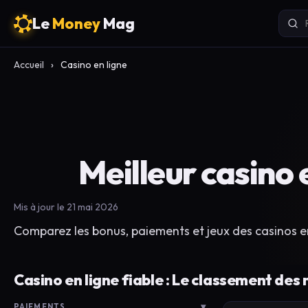
Le
Money
Mag
Accueil
›
Casino en ligne
Meilleur casino 
Mis à jour le
21 mai 2026
Comparez les bonus, paiements et jeux des casinos en 
Casino en ligne fiable : Le classement des
▾
PAIEMENTS