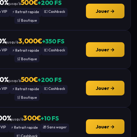
00%
500
€
+
200
FS
jusqu'à
Jouer →
b VIP
💵
Cashback
⚡
Retrait rapide
🛒
Boutique
0%
3,000
€
+
350
FS
jusqu'à
Jouer →
b VIP
💵
Cashback
⚡
Retrait rapide
🛒
Boutique
00%
500
€
+
200
FS
jusqu'à
Jouer →
b VIP
💵
Cashback
⚡
Retrait rapide
🛒
Boutique
00%
300
€
+
10
FS
jusqu'à
Jouer →
 VIP
🎁
Sans wager
⚡
Retrait rapide
💵
Cashback