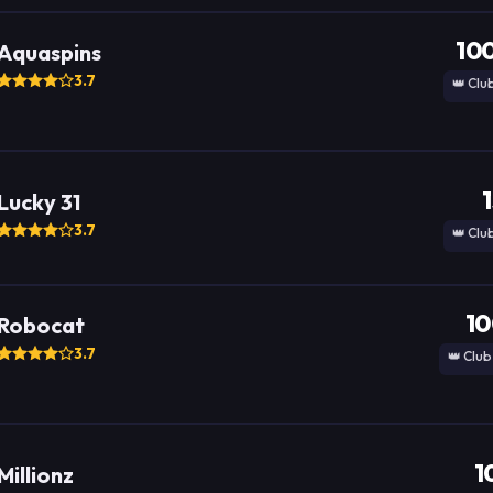
10
Aquaspins
3.7
👑
Clu
Lucky 31
3.7
👑
Clu
1
Robocat
3.7
👑
Club
1
Millionz