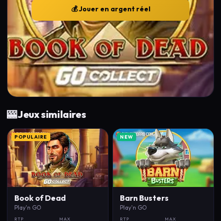
💰 Jouer en argent réel
🎰 Jeux similaires
POPULAIRE
NEW
Book of Dead
Barn Busters
Play'n GO
Play'n GO
RTP
MAX
RTP
MAX