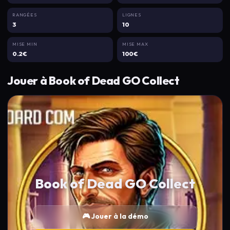
RANGÉES
LIGNES
3
10
MISE MIN
MISE MAX
0.2
€
100
€
Jouer à
Book of Dead GO Collect
Book of Dead GO Collect
🎮 Jouer à la démo