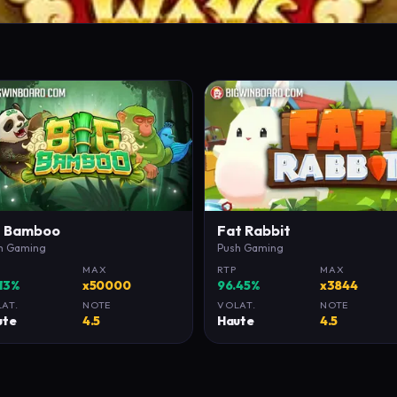
g Bamboo
Fat Rabbit
h Gaming
Push Gaming
MAX
RTP
MAX
13
%
x50000
96.45
%
x3844
AT.
NOTE
VOLAT.
NOTE
ute
4.5
Haute
4.5