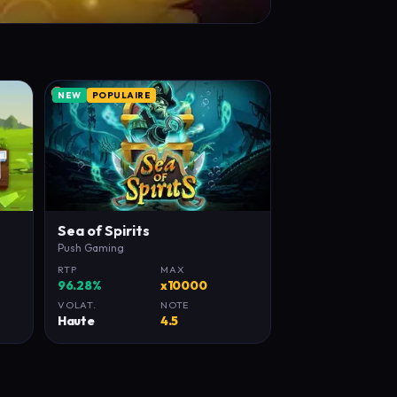
NEW
POPULAIRE
Sea of Spirits
Push Gaming
RTP
MAX
96.28
%
x10000
VOLAT.
NOTE
Haute
4.5