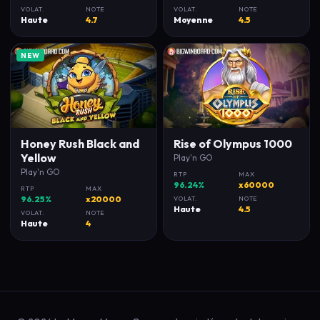
VOLAT.
NOTE
VOLAT.
NOTE
Haute
4.7
Moyenne
4.5
NEW
Honey Rush Black and
Rise of Olympus 1000
Yellow
Play'n GO
Play'n GO
RTP
MAX
96.24
%
x60000
RTP
MAX
96.25
%
x20000
VOLAT.
NOTE
Haute
4.5
VOLAT.
NOTE
Haute
4