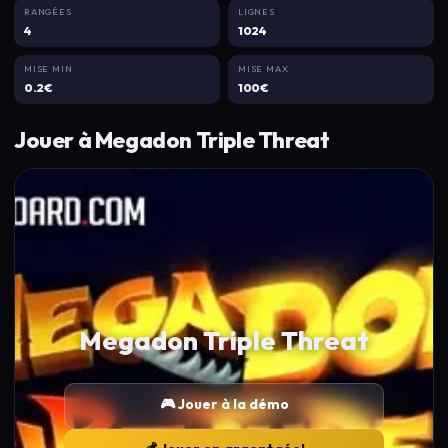
RANGÉES
LIGNES
4
1024
MISE MIN
MISE MAX
0.2
€
100
€
Jouer à
Megadon Triple Threat
Megadon Triple Threat
🎮 Jouer à la démo