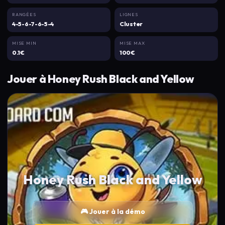
RANGÉES
LIGNES
4-5-6-7-6-5-4
Cluster
MISE MIN
MISE MAX
0.1
€
100
€
Jouer à
Honey Rush Black and Yellow
Honey Rush Black and Yellow
🎮 Jouer à la démo