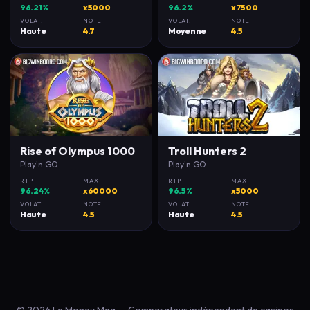
96.21
%
x5000
96.2
%
x7500
VOLAT.
NOTE
VOLAT.
NOTE
Haute
4.7
Moyenne
4.5
Rise of Olympus 1000
Troll Hunters 2
Play'n GO
Play'n GO
RTP
MAX
RTP
MAX
96.24
%
x60000
96.5
%
x5000
VOLAT.
NOTE
VOLAT.
NOTE
Haute
4.5
Haute
4.5
© 2026 Le Money Mag — Comparateur indépendant de casinos