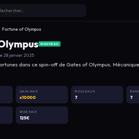
Fortune of Olympus
 Olympus
NOUVEAU
le
28 janvier 2025
fortunes dans ce spin-off de Gates of Olympus. Mécanique
GAIN MAX
ROULEAUX
RAN
x10000
7
7
MISE MAX
125
€