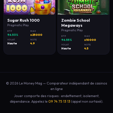
Sugar Rush 1000
Zombie School
Megaways
Pragmatic Play
Pragmatic Play
RTP
MAX
96.53
%
x25000
RTP
MAX
96.55
%
x10000
VOLAT.
NOTE
Haute
4.9
VOLAT.
NOTE
Haute
4.5
© 2026 Le Money Mag — Comparateur indépendant de casinos
en ligne
Jouer comporte des risques : endettement, isolement,
dépendance. Appelez le
09 74 75 13 13
(appel non surtaxé).