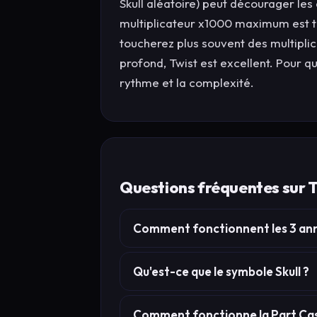
Skull aléatoire) peut décourager les
multiplicateur x1000 maximum est tr
toucherez plus souvent des multiplic
profond, Twist est excellent. Pour q
rythme et la complexité.
Questions fréquentes sur 
Comment fonctionnent les 3 ann
Qu'est-ce que le symbole Skull ?
Comment fonctionne la Part Ca