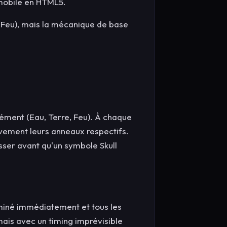
 mobile en HTML5.
e, Feu), mais la mécanique de base
lément (Eau, Terre, Feu). À chaque
vement leurs anneaux respectifs.
sser avant qu'un symbole Skull
erminé immédiatement et tous les
mais avec un timing imprévisible