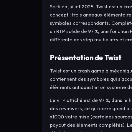
Sorti en juillet 2025, Twist est un
concept : trois anneaux élémentaire
symboles correspondants. Compléter 
un RTP solide de 97 %, une fonction
différente des step multipliers et cr
Présentation de Twist
Twist est un crash game à mécanique
contiennent des symboles qui s'accu
éléments antiques) et un système de
Le RTP affiché est de 97 %, dans le 
des reviewers, ce qui correspond à 
x1000 votre mise (certaines sources
payout des éléments complétés). Le