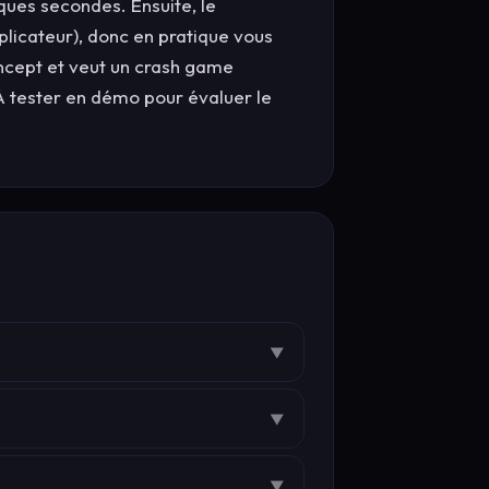
ques secondes. Ensuite, le
licateur), donc en pratique vous
oncept et veut un crash game
 À tester en démo pour évaluer le
▼
▼
▼