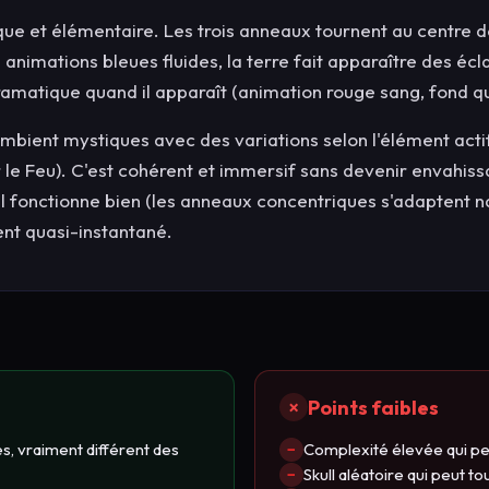
ue et élémentaire. Les trois anneaux tournent au centre de
 animations bleues fluides, la terre fait apparaître des écla
dramatique quand il apparaît (animation rouge sang, fond qu
bient mystiques avec des variations selon l'élément actif
r le Feu). C'est cohérent et immersif sans devenir envahiss
l fonctionne bien (les anneaux concentriques s'adaptent nat
nt quasi-instantané.
Points faibles
✗
, vraiment différent des
Complexité élevée qui pe
−
Skull aléatoire qui peut to
−