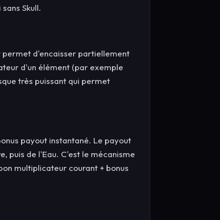
 sans Skull.
t permet d'encaisser partiellement
cateur d'un élément (par exemple
risque très puissant qui permet
bonus payout instantané. Le payout
e, puis de l'Eau. C'est le mécanisme
 bon multiplicateur courant + bonus