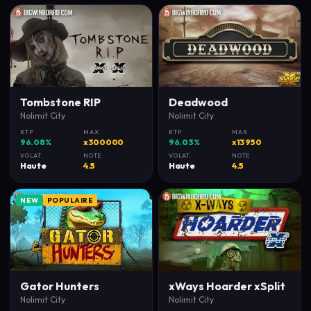
Tombstone RIP
Deadwood
Nolimit City
Nolimit City
RTP
MAX
RTP
MAX
96.08
%
x300000
96.03
%
x13950
VOLAT.
NOTE
VOLAT.
NOTE
Haute
4.5
Haute
4.5
NEW
POPULAIRE
Gator Hunters
xWays Hoarder xSplit
Nolimit City
Nolimit City