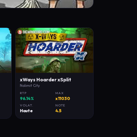
xWays Hoarder xSplit
Nolimit City
RTP
MAX
96.14
%
x11030
VOLAT.
NOTE
Haute
4.5