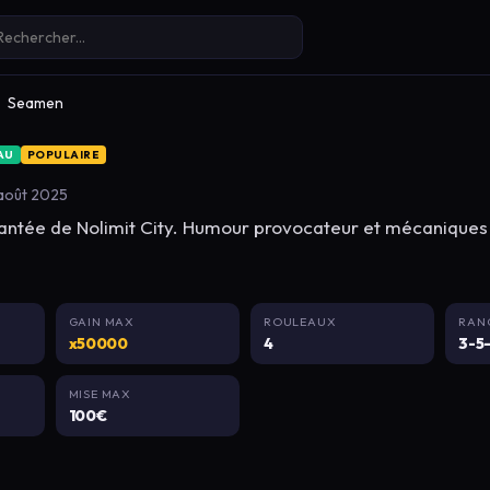
Seamen
AU
POPULAIRE
août 2025
ntée de Nolimit City. Humour provocateur et mécaniques e
GAIN MAX
ROULEAUX
RAN
x50000
4
3-5
MISE MAX
100
€