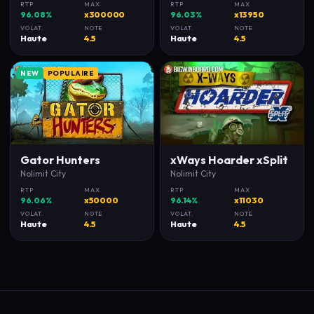
RTP
MAX
RTP
MAX
96.08
%
x300000
96.03
%
x13950
VOLAT.
NOTE
VOLAT.
NOTE
Haute
4.5
Haute
4.5
NEW
POPULAIRE
Gator Hunters
xWays Hoarder xSplit
Nolimit City
Nolimit City
RTP
MAX
RTP
MAX
96.06
%
x50000
96.14
%
x11030
VOLAT.
NOTE
VOLAT.
NOTE
Haute
4.5
Haute
4.5