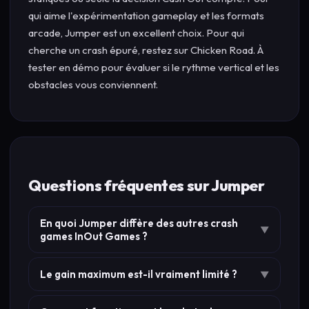
qui aime l'expérimentation gameplay et les formats
arcade, Jumper est un excellent choix. Pour qui
cherche un crash épuré, restez sur Chicken Road. À
tester en démo pour évaluer si le rythme vertical et les
obstacles vous conviennent.
Questions fréquentes sur Jumper
En quoi Jumper diffère des autres crash
▼
games InOut Games ?
Le gain maximum est-il vraiment limité ?
▼