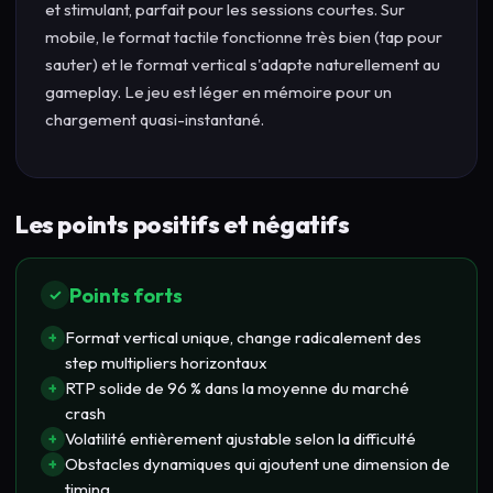
et stimulant, parfait pour les sessions courtes. Sur
mobile, le format tactile fonctionne très bien (tap pour
sauter) et le format vertical s'adapte naturellement au
gameplay. Le jeu est léger en mémoire pour un
chargement quasi-instantané.
Les points positifs et négatifs
Points forts
✓
Format vertical unique, change radicalement des
+
step multipliers horizontaux
RTP solide de 96 % dans la moyenne du marché
+
crash
Volatilité entièrement ajustable selon la difficulté
+
Obstacles dynamiques qui ajoutent une dimension de
+
timing