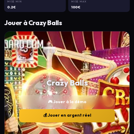
MISE MIN
MISE MAX
0.2
€
100
€
Jouer à
Crazy Balls
Crazy Balls
🎮 Jouer à la démo
💰 Jouer en argent réel