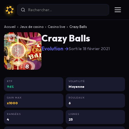
Accueil
›
Jeux de casino
›
Casino live
›
Crazy Balls
Crazy Balls
Evolution
→
Sorti le
18 février 2021
RTP
VOLATILITÉ
96
%
Moyenne
GAIN MAX
ROULEAUX
x1000
6
RANGÉES
LIGNES
4
25